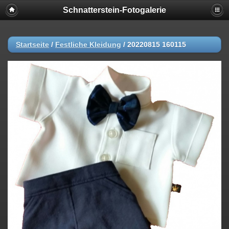
Schnatterstein-Fotogalerie
Startseite
/
Festliche Kleidung
/
20220815 160115