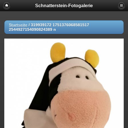
Schnatterstein-Fotogalerie
Startseite
/
319939172 1751376068581517
2544927154090824389 n